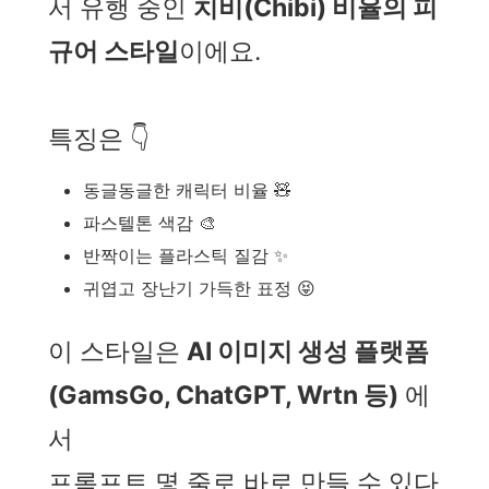
서 유행 중인
치비(Chibi) 비율의 피
규어 스타일
이에요.
특징은 👇
동글동글한 캐릭터 비율 🧸
파스텔톤 색감 🎨
반짝이는 플라스틱 질감 ✨
귀엽고 장난기 가득한 표정 😝
이 스타일은
AI 이미지 생성 플랫폼
(GamsGo, ChatGPT, Wrtn 등)
에
서
프롬프트 몇 줄로 바로 만들 수 있다