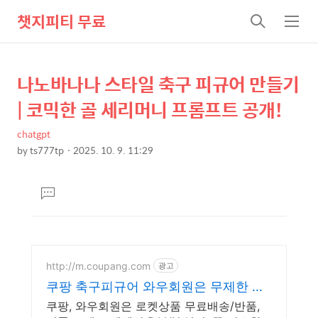
챗지피티 무료
검
메
색
뉴
나노바나나 스타일 축구 피규어 만들기
상
본
문
세
| 코믹한 골 세리머니 프롬프트 공개!
제
컨
목
chatgpt
텐
by
ts777tp
2025. 10. 9. 11:29
츠
본
문
댓
글
달
기
http://m.coupang.com
광고
쿠팡 축구피규어 와우회원은 무제한 무
료배송
쿠팡, 와우회원은 로켓상품 무료배송/반품,