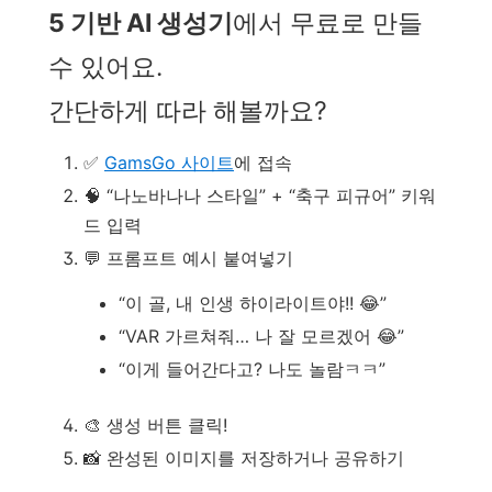
5 기반 AI 생성기
에서 무료로 만들
수 있어요.
간단하게 따라 해볼까요?
✅
GamsGo 사이트
에 접속
🧠 “나노바나나 스타일” + “축구 피규어” 키워
드 입력
💬 프롬프트 예시 붙여넣기
“이 골, 내 인생 하이라이트야!! 😂”
“VAR 가르쳐줘… 나 잘 모르겠어 😂”
“이게 들어간다고? 나도 놀람ㅋㅋ”
🎨 생성 버튼 클릭!
📸 완성된 이미지를 저장하거나 공유하기