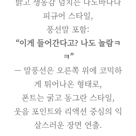
밝고 생동감 넘치는 나노바나나
피규어 스타일,
풍선말 포함:
“이게 들어간다고? 나도 놀람ㅋ
ㅋ”
— 말풍선은 오른쪽 위에 코믹하
게 튀어나온 형태로,
폰트는 굵고 동그란 스타일,
웃음 포인트와 리액션 중심의 익
살스러운 장면 연출.