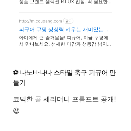
정품 브랜드 셀렉션 R.LUX 입점. 꼭 필요한
제품은 쿠팡에서 더 저렴하게, 로켓배송으로
더 빠르게!
http://m.coupang.com
광고
피규어 쿠팡 상상력 키우는 재미있는 놀
이
아이에게 큰 즐거움을! 피규어, 지금 쿠팡에
서 만나보세요. 섬세한 마감과 생동감 넘치는
피규어, 쿠팡에서 바로 확인하세요.
⚽ 나노바나나 스타일 축구 피규어 만
들기
코믹한 골 세리머니 프롬프트 공개!
😆