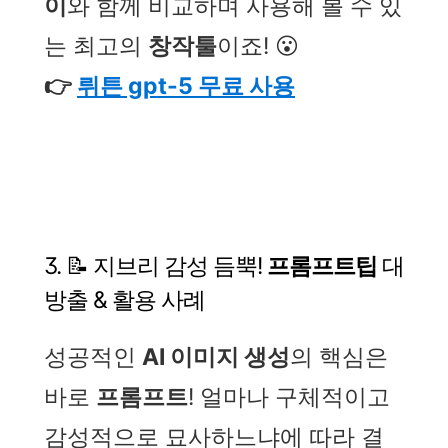
이
와 함께 비교하며 사용해 볼 수 있
는 최고의
창작툴
이죠! 😮
👉
뤼튼 gpt-5 무료 사용
3. 📝 지브리 감성 듬뿍!
프롬프트팁
대
방출 & 활용 사례
성공적인
AI 이미지 생성
의 핵심은
바로
프롬프트
! 얼마나 구체적이고
감성적으로 묘사하느냐에 따라 결