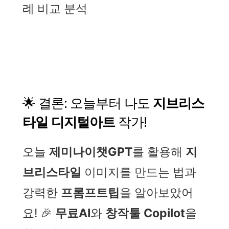
례 비교 분석
🌟 결론: 오늘부터 나도
지브리스
타일
디지털아트
작가!
오늘
제미나이챗GPT
를 활용해
지
브리스타일
이미지를 만드는 법과
강력한
프롬프트팁
을 알아보았어
요! 🎉
무료AI
와
창작툴
Copilot
을