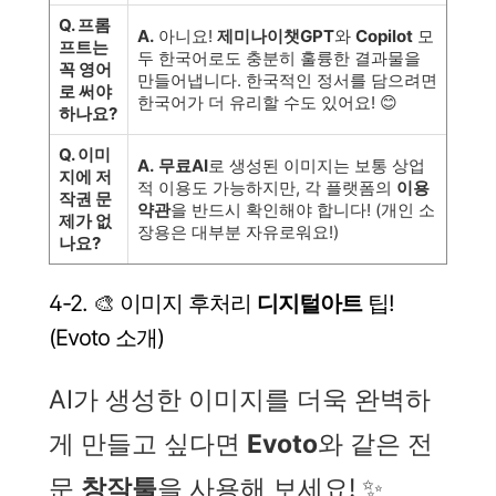
Q. 프롬
A.
아니요!
제미나이챗GPT
와
Copilot
모
프트는
두 한국어로도 충분히 훌륭한 결과물을
꼭 영어
만들어냅니다. 한국적인 정서를 담으려면
로 써야
한국어가 더 유리할 수도 있어요! 😊
하나요?
Q. 이미
A.
무료AI
로 생성된 이미지는 보통 상업
지에 저
적 이용도 가능하지만, 각 플랫폼의
이용
작권 문
약관
을 반드시 확인해야 합니다! (개인 소
제가 없
장용은 대부분 자유로워요!)
나요?
4-2. 🎨 이미지 후처리
디지털아트
팁!
(Evoto 소개)
AI가 생성한 이미지를 더욱 완벽하
게 만들고 싶다면
Evoto
와 같은 전
문
창작툴
을 사용해 보세요! ✨