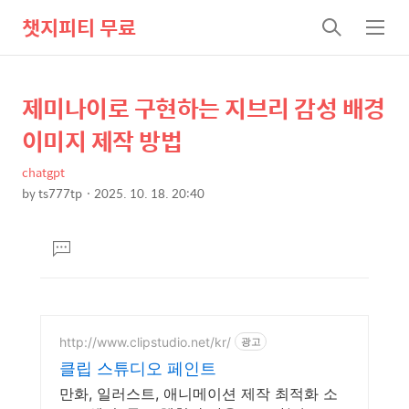
챗지피티 무료
검
메
색
뉴
제미나이로 구현하는 지브리 감성 배경
상
본
문
세
이미지 제작 방법
제
컨
목
chatgpt
텐
by
ts777tp
2025. 10. 18. 20:40
츠
본
문
댓
글
달
기
http://www.clipstudio.net/kr/
광고
클립 스튜디오 페인트
만화, 일러스트, 애니메이션 제작 최적화 소