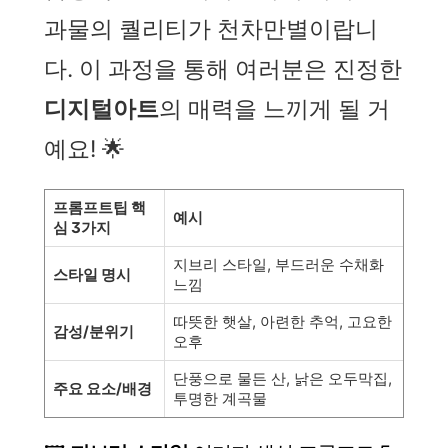
과물의 퀄리티가 천차만별이랍니
다. 이 과정을 통해 여러분은 진정한
디지털아트
의 매력을 느끼게 될 거
예요! 🌟
프롬프트팁 핵
예시
심 3가지
지브리 스타일, 부드러운 수채화
스타일 명시
느낌
따뜻한 햇살, 아련한 추억, 고요한
감성/분위기
오후
단풍으로 물든 산, 낡은 오두막집,
주요 요소/배경
투명한 계곡물