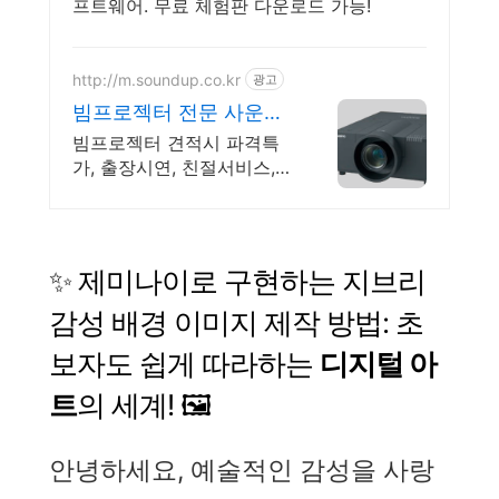
프트웨어. 무료 체험판 다운로드 가능!
http://m.soundup.co.kr
광고
빔프로젝터 전문 사운드
UP
빔프로젝터 견적시 파격특
가, 출장시연, 친절서비스,
전관방송 설계, 음향설계
✨ 제미나이로 구현하는 지브리
감성 배경 이미지 제작 방법: 초
보자도 쉽게 따라하는
디지털 아
트
의 세계! 🖼️
안녕하세요, 예술적인 감성을 사랑