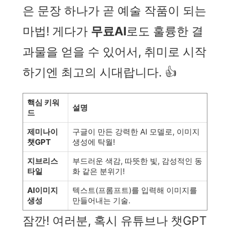
은 문장 하나가 곧 예술 작품이 되는
마법! 게다가
무료AI
로도 훌륭한 결
과물을 얻을 수 있어서, 취미로 시작
하기엔 최고의 시대랍니다. 👍
핵심 키워
설명
드
제미나이
구글이 만든 강력한 AI 모델로, 이미지
챗GPT
생성에 탁월!
지브리스
부드러운 색감, 따뜻한 빛, 감성적인 동
타일
화 같은 분위기!
AI이미지
텍스트(프롬프트)를 입력해 이미지를
생성
만들어내는 기술.
잠깐! 여러분, 혹시 유튜브나 챗GPT